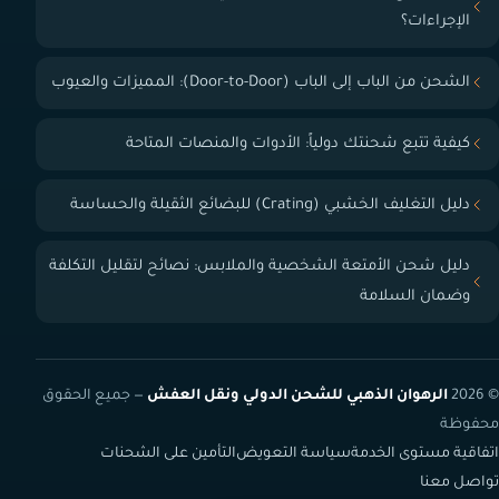
الإجراءات؟
الشحن من الباب إلى الباب (Door-to-Door): المميزات والعيوب
كيفية تتبع شحنتك دولياً: الأدوات والمنصات المتاحة
دليل التغليف الخشبي (Crating) للبضائع الثقيلة والحساسة
دليل شحن الأمتعة الشخصية والملابس: نصائح لتقليل التكلفة
وضمان السلامة
© 2026
الرهوان الذهبي للشحن الدولي ونقل العفش
— جميع الحقوق
محفوظة
اتفاقية مستوى الخدمة
سياسة التعويض
التأمين على الشحنات
تواصل معنا