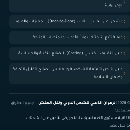
الإجراءات؟
الشحن من الباب إلى الباب (Door-to-Door): المميزات والعيوب
كيفية تتبع شحنتك دولياً: الأدوات والمنصات المتاحة
دليل التغليف الخشبي (Crating) للبضائع الثقيلة والحساسة
دليل شحن الأمتعة الشخصية والملابس: نصائح لتقليل التكلفة
وضمان السلامة
© 2026
الرهوان الذهبي للشحن الدولي ونقل العفش
— جميع الحقوق
محفوظة
اتفاقية مستوى الخدمة
سياسة التعويض
التأمين على الشحنات
تواصل معنا