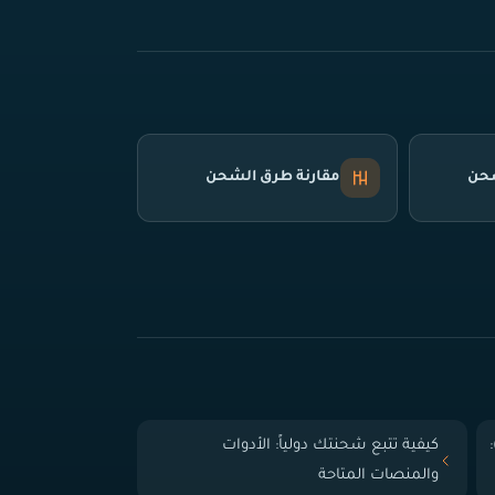
شحن
مقارنة طرق الشحن
 الباب (Door-to-Door):
كيفية تتبع شحنتك دولياً: الأدوات
والمنصات المتاحة