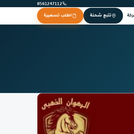
0561247112
كة
تتبع شحنة
اطلب تسعيرة