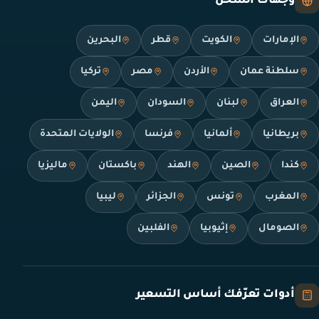
وجهات الشحن
الإمارات
الكويت
قطر
البحرين
سلطنة عمان
الأردن
مصر
تركيا
العراق
لبنان
السودان
اليمن
بريطانيا
ألمانيا
فرنسا
الولايات المتحدة
كندا
الصين
الهند
باكستان
ماليزيا
المغرب
تونس
الجزائر
ليبيا
الصومال
إثيوبيا
الفلبين
أدوات تعرّفك أساس التسعير