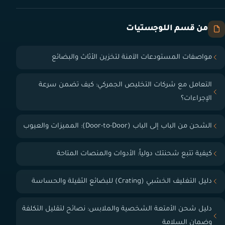
من قسم اللوجستيات
مواصفات المستودعات الآمنة لتخزين الأثاث والبضائع
التعامل مع شركات التخليص الجمركي: كيف تضمن سرعة
الإجراءات؟
الشحن من الباب إلى الباب (Door-to-Door): المميزات والعيوب
كيفية تتبع شحنتك دولياً: الأدوات والمنصات المتاحة
دليل التغليف الخشبي (Crating) للبضائع الثقيلة والحساسة
دليل شحن الأمتعة الشخصية والملابس: نصائح لتقليل التكلفة
وضمان السلامة