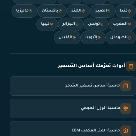
كندا
الصين
الهند
باكستان
ماليزيا
المغرب
تونس
الجزائر
ليبيا
الصومال
إثيوبيا
الفلبين
أدوات تعرّفك أساس التسعير
حاسبة أساس تسعير الشحن
حاسبة الوزن الحجمي
حاسبة المتر المكعب CBM