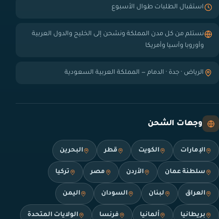
استقبال الطلبات طوال الأسبوع
نستلم من كل مدن المملكة ونشحن إلى الخليج والدول العربية
وأوروبا وآسيا وأمريكا
الرياض · جدة · الدمام — المملكة العربية السعودية
وجهات الشحن
الإمارات
الكويت
قطر
البحرين
سلطنة عمان
الأردن
مصر
تركيا
العراق
لبنان
السودان
اليمن
بريطانيا
ألمانيا
فرنسا
الولايات المتحدة