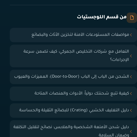
من قسم اللوجستيات
مواصفات المستودعات الآمنة لتخزين الأثاث والبضائع
التعامل مع شركات التخليص الجمركي: كيف تضمن سرعة
الإجراءات؟
الشحن من الباب إلى الباب (Door-to-Door): المميزات والعيوب
كيفية تتبع شحنتك دولياً: الأدوات والمنصات المتاحة
دليل التغليف الخشبي (Crating) للبضائع الثقيلة والحساسة
دليل شحن الأمتعة الشخصية والملابس: نصائح لتقليل التكلفة
وضمان السلامة