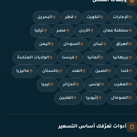
وجهات الشحن
الإمارات
الكويت
قطر
البحرين
سلطنة عمان
الأردن
مصر
تركيا
العراق
لبنان
السودان
اليمن
بريطانيا
ألمانيا
فرنسا
الولايات المتحدة
كندا
الصين
الهند
باكستان
ماليزيا
المغرب
تونس
الجزائر
ليبيا
الصومال
إثيوبيا
الفلبين
أدوات تعرّفك أساس التسعير