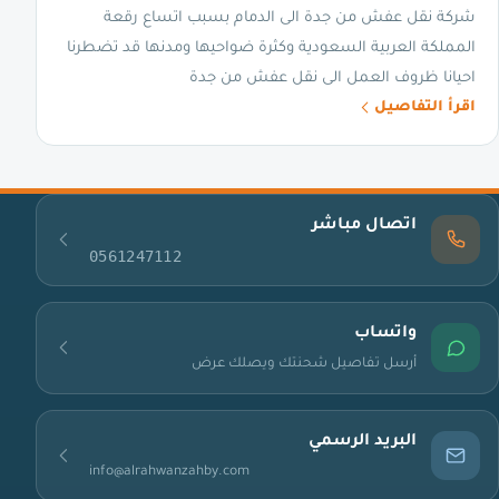
شركة نقل عفش من جدة الى الدمام بسبب اتساع رقعة
المملكة العربية السعودية وكثرة ضواحيها ومدنها قد تضطرنا
احيانا ظروف العمل الى نقل عفش من جدة
اقرأ التفاصيل
اتصال مباشر
0561247112
واتساب
أرسل تفاصيل شحنتك ويصلك عرض
البريد الرسمي
info@alrahwanzahby.com