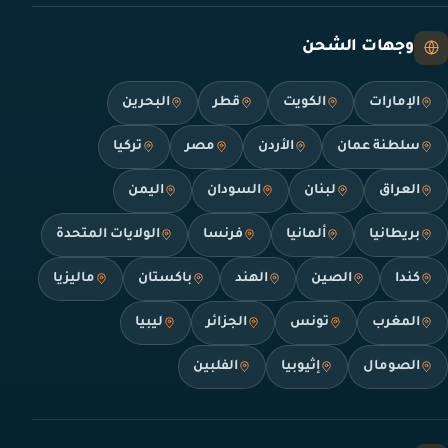
وجهات الشحن
الإمارات
الكويت
قطر
البحرين
سلطنة عمان
الأردن
مصر
تركيا
العراق
لبنان
السودان
اليمن
بريطانيا
ألمانيا
فرنسا
الولايات المتحدة
كندا
الصين
الهند
باكستان
ماليزيا
المغرب
تونس
الجزائر
ليبيا
الصومال
إثيوبيا
الفلبين