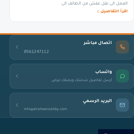
العمل الى نقل عفش من الطائف الى
اقرأ التفاصيل
اتصال مباشر
0561247112
واتساب
أرسل تفاصيل شحنتك ويصلك عرض
البريد الرسمي
info@alrahwanzahby.com