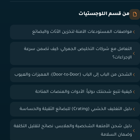
من قسم اللوجستيات
مواصفات المستودعات الآمنة لتخزين الأثاث والبضائع
التعامل مع شركات التخليص الجمركي: كيف تضمن سرعة
الإجراءات؟
الشحن من الباب إلى الباب (Door-to-Door): المميزات والعيوب
كيفية تتبع شحنتك دولياً: الأدوات والمنصات المتاحة
دليل التغليف الخشبي (Crating) للبضائع الثقيلة والحساسة
دليل شحن الأمتعة الشخصية والملابس: نصائح لتقليل التكلفة
وضمان السلامة