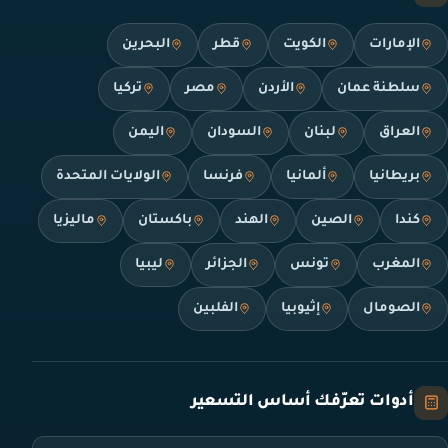
الإمارات
الكويت
قطر
البحرين
سلطنة عمان
الأردن
مصر
تركيا
العراق
لبنان
السودان
اليمن
بريطانيا
ألمانيا
فرنسا
الولايات المتحدة
كندا
الصين
الهند
باكستان
ماليزيا
المغرب
تونس
الجزائر
ليبيا
الصومال
إثيوبيا
الفلبين
أدوات تعرّفك أساس التسعير