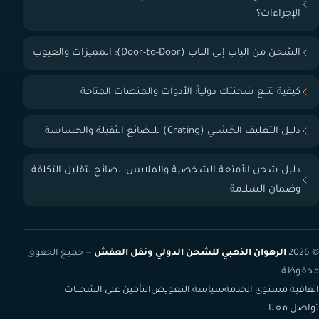
الإجراءات؟
الشحن من الباب إلى الباب (Door-to-Door): المميزات والعيوب
كيفية تتبع شحنتك دولياً: الأدوات والمنصات المتاحة
دليل التغليف الخشبي (Crating) للبضائع الثقيلة والحساسة
دليل شحن الأمتعة الشخصية والملابس: نصائح لتقليل التكلفة
وضمان السلامة
© 2026
الرهوان الذهبي للشحن الدولي ونقل العفش
— جميع الحقوق
محفوظة
اتفاقية مستوى الخدمة
سياسة التعويض
التأمين على الشحنات
تواصل معنا