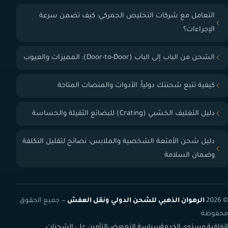
التعامل مع شركات التخليص الجمركي: كيف تضمن سرعة
الإجراءات؟
الشحن من الباب إلى الباب (Door-to-Door): المميزات والعيوب
كيفية تتبع شحنتك دولياً: الأدوات والمنصات المتاحة
دليل التغليف الخشبي (Crating) للبضائع الثقيلة والحساسة
دليل شحن الأمتعة الشخصية والملابس: نصائح لتقليل التكلفة
وضمان السلامة
© 2026
الرهوان الذهبي للشحن الدولي ونقل العفش
— جميع الحقوق
محفوظة
اتفاقية مستوى الخدمة
سياسة التعويض
التأمين على الشحنات