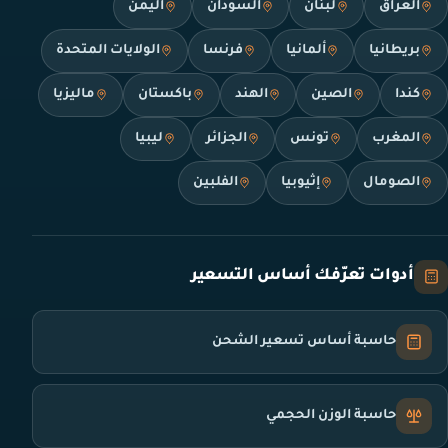
العراق
لبنان
السودان
اليمن
بريطانيا
ألمانيا
فرنسا
الولايات المتحدة
كندا
الصين
الهند
باكستان
ماليزيا
المغرب
تونس
الجزائر
ليبيا
الصومال
إثيوبيا
الفلبين
أدوات تعرّفك أساس التسعير
حاسبة أساس تسعير الشحن
حاسبة الوزن الحجمي