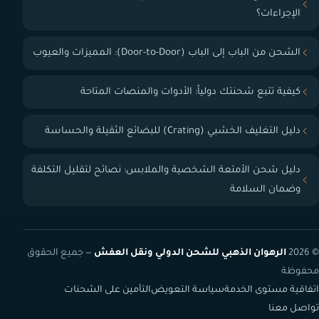
الإجراءات؟
الشحن من الباب إلى الباب (Door-to-Door): المميزات والعيوب
كيفية تتبع شحنتك دولياً: الأدوات والمنصات المتاحة
دليل التغليف الخشبي (Crating) للبضائع الثقيلة والحساسة
دليل شحن الأمتعة الشخصية والملابس: نصائح لتقليل التكلفة
وضمان السلامة
© 2026
الرهوان الذهبي للشحن الدولي ونقل العفش
— جميع الحقوق
محفوظة
اتفاقية مستوى الخدمة
سياسة التعويض
التأمين على الشحنات
تواصل معنا