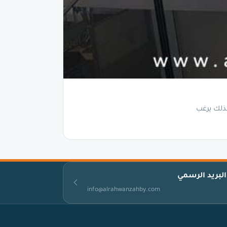
لذلك يرغب
البريد الرسمي
info@alrahwanzahby.com