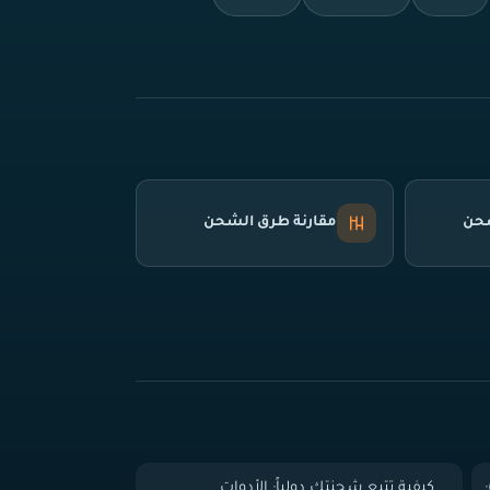
شحن
مقارنة طرق الشحن
 الباب (Door-to-Door):
كيفية تتبع شحنتك دولياً: الأدوات