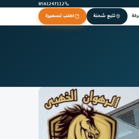
0561247112
كة
تتبع شحنة
اطلب تسعيرة