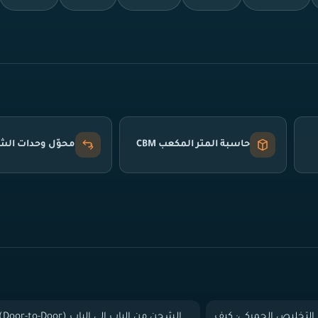
حاسبة المتر المكعب CBM
محوّل وحدات ال
التخليص الجمركي: كيف
الشحن من الباب إلى