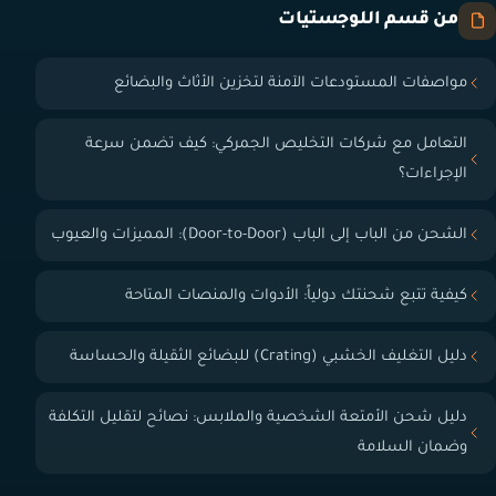
من قسم اللوجستيات
مواصفات المستودعات الآمنة لتخزين الأثاث والبضائع
التعامل مع شركات التخليص الجمركي: كيف تضمن سرعة
الإجراءات؟
الشحن من الباب إلى الباب (Door-to-Door): المميزات والعيوب
كيفية تتبع شحنتك دولياً: الأدوات والمنصات المتاحة
دليل التغليف الخشبي (Crating) للبضائع الثقيلة والحساسة
دليل شحن الأمتعة الشخصية والملابس: نصائح لتقليل التكلفة
وضمان السلامة