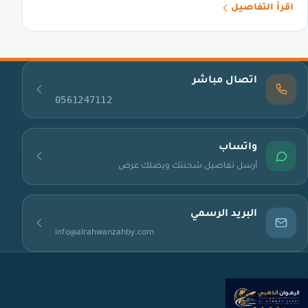
اقرأ التفاصيل
اتصال مباشر
0561247112
واتساب
أرسل تفاصيل شحنتك ويصلك عرض
البريد الرسمي
info@alrahwanzahby.com