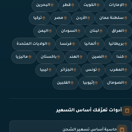
الإمارات
الكويت
قطر
البحرين
سلطنة عمان
الأردن
مصر
تركيا
العراق
لبنان
السودان
اليمن
بريطانيا
ألمانيا
فرنسا
الولايات المتحدة
كندا
الصين
الهند
باكستان
ماليزيا
المغرب
تونس
الجزائر
ليبيا
الصومال
إثيوبيا
الفلبين
أدوات تعرّفك أساس التسعير
حاسبة أساس تسعير الشحن