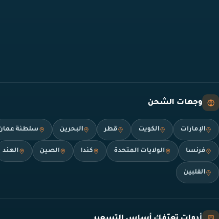
وجهات الشحن
الإمارات
الكويت
قطر
البحرين
سلطنة عمان
فرنسا
الولايات المتحدة
كندا
الصين
الهند
الفلبين
أدوات تعرّفك أساس التسعير