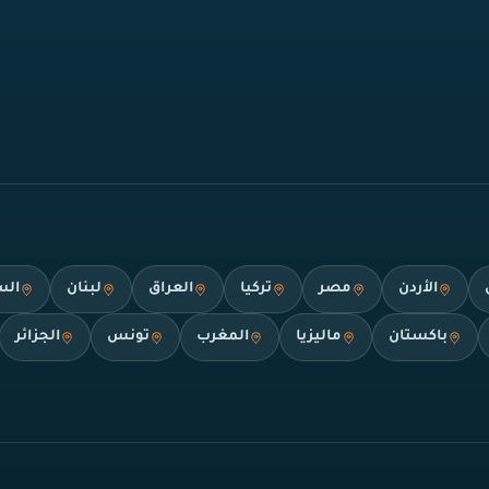
الأردن
مصر
تركيا
العراق
لبنان
الس
باكستان
ماليزيا
المغرب
تونس
الجزائر