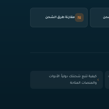
شحن
مقارنة طرق الشحن
 الباب (Door-to-Door):
كيفية تتبع شحنتك دولياً: الأدوات
والمنصات المتاحة