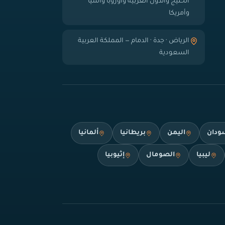
الخليج والدول العربية وأوروبا وآسيا
وأمريكا
الرياض · جدة · الدمام — المملكة العربية
السعودية
ودان
اليمن
بريطانيا
ألمانيا
ليبيا
الصومال
إثيوبيا