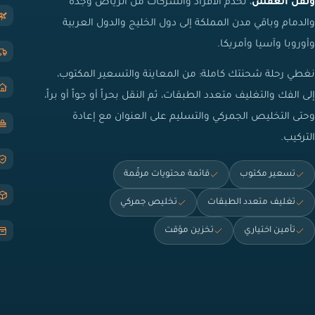
ونقل العفش
، تخدم الأفراد والشركات من الرياض وجدة
والدمام وباقي مدن المملكة إلى دول الخليج والدول العربية
وأوروبا وآسيا وأمريكا.
نغطي رحلة شحنتك كاملة: من المعاينة والتسعير المكتوب،
إلى الفك والتغليف متعدد الطبقات، ثم النقل بحراً أو جواً أو براً،
وحتى التخليص الجمركي والتسليم على العنوان مع إعادة
التركيب.
تسعير مكتوب
قائمة محتويات مرقّمة
تغليف متعدد الطبقات
تخليص جمركي
تأمين اختياري
تخزين مؤقت