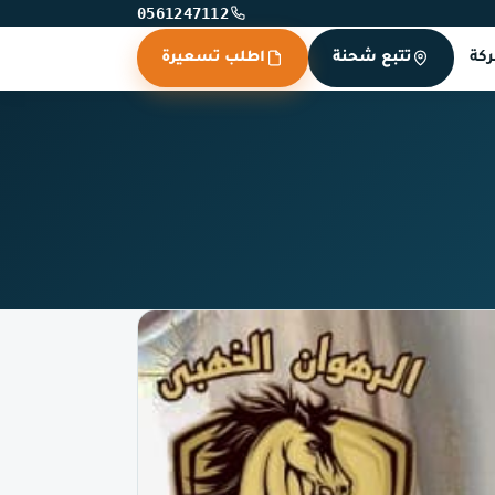
0561247112
كة
تتبع شحنة
اطلب تسعيرة