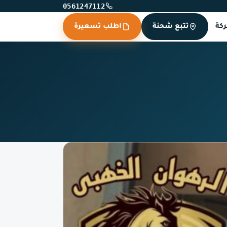
0561247112
كة
تتبع شحنة
اطلب تسعيرة