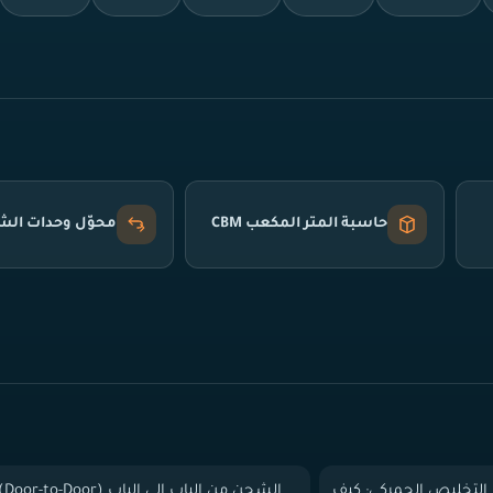
حاسبة المتر المكعب CBM
محوّل وحدات ال
التخليص الجمركي: كيف
الشحن من الباب إلى