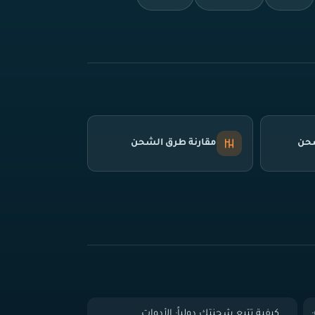
شحن
مقارنة طرق الشحن
 الباب (Door-to-Door):
كيفية تتبع شحنتك دولياً: الأدوات