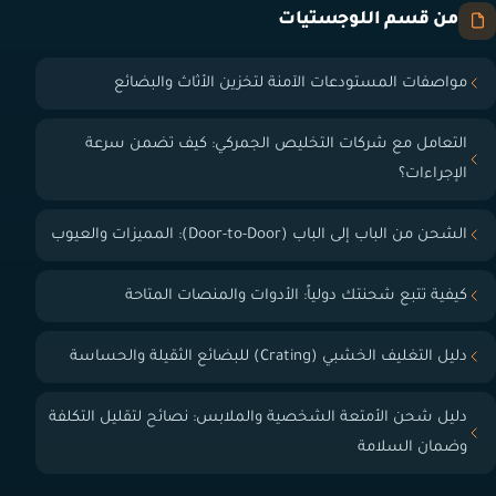
من قسم اللوجستيات
مواصفات المستودعات الآمنة لتخزين الأثاث والبضائع
التعامل مع شركات التخليص الجمركي: كيف تضمن سرعة
الإجراءات؟
الشحن من الباب إلى الباب (Door-to-Door): المميزات والعيوب
كيفية تتبع شحنتك دولياً: الأدوات والمنصات المتاحة
دليل التغليف الخشبي (Crating) للبضائع الثقيلة والحساسة
دليل شحن الأمتعة الشخصية والملابس: نصائح لتقليل التكلفة
وضمان السلامة