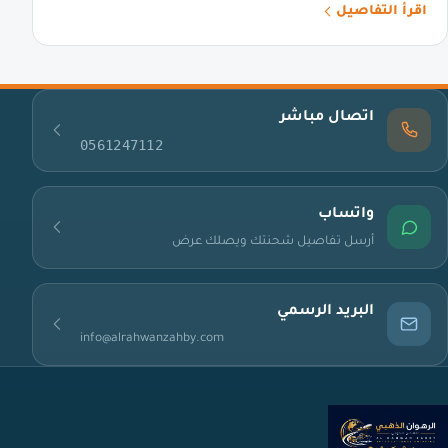
اقرأ التفاصيل
اتصال مباشر
0561247112
واتساب
أرسل تفاصيل شحنتك ويصلك عرض
البريد الرسمي
info@alrahwanzahby.com