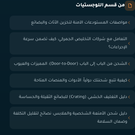
من قسم اللوجستيات
مواصفات المستودعات الآمنة لتخزين الأثاث والبضائع
التعامل مع شركات التخليص الجمركي: كيف تضمن سرعة
الإجراءات؟
الشحن من الباب إلى الباب (Door-to-Door): المميزات والعيوب
كيفية تتبع شحنتك دولياً: الأدوات والمنصات المتاحة
دليل التغليف الخشبي (Crating) للبضائع الثقيلة والحساسة
دليل شحن الأمتعة الشخصية والملابس: نصائح لتقليل التكلفة
وضمان السلامة