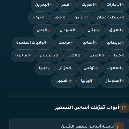
الإمارات
الكويت
قطر
البحرين
سلطنة عمان
الأردن
مصر
تركيا
العراق
لبنان
السودان
اليمن
بريطانيا
ألمانيا
فرنسا
الولايات المتحدة
كندا
الصين
الهند
باكستان
ماليزيا
المغرب
تونس
الجزائر
ليبيا
الصومال
إثيوبيا
الفلبين
أدوات تعرّفك أساس التسعير
حاسبة أساس تسعير الشحن