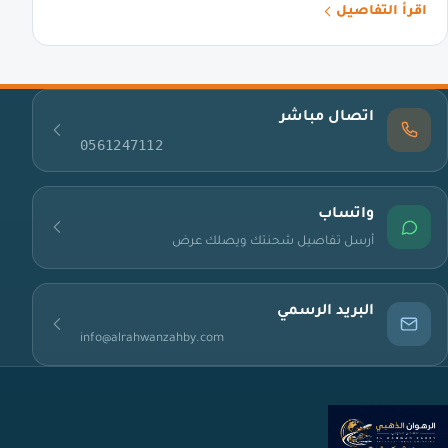
اقرأ التفاصيل
اتصال مباشر
0561247112
واتساب
أرسل تفاصيل شحنتك ويصلك عرض
البريد الرسمي
info@alrahwanzahby.com