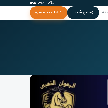
0561247112
كة
تتبع شحنة
اطلب تسعيرة