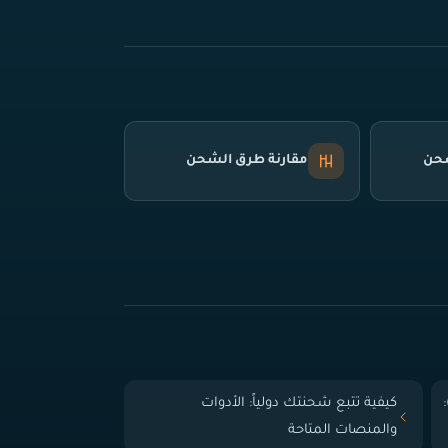
شحن
مقارنة طرق الشحن
 الباب (Door-to-Door):
كيفية تتبع شحنتك دولياً: الأدوات
والمنصات المتاحة