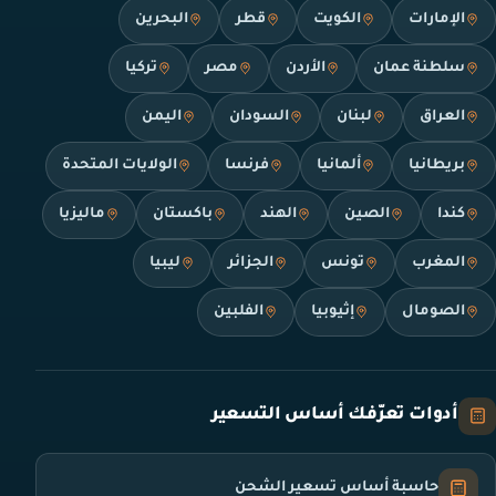
الإمارات
الكويت
قطر
البحرين
سلطنة عمان
الأردن
مصر
تركيا
العراق
لبنان
السودان
اليمن
بريطانيا
ألمانيا
فرنسا
الولايات المتحدة
كندا
الصين
الهند
باكستان
ماليزيا
المغرب
تونس
الجزائر
ليبيا
الصومال
إثيوبيا
الفلبين
أدوات تعرّفك أساس التسعير
حاسبة أساس تسعير الشحن