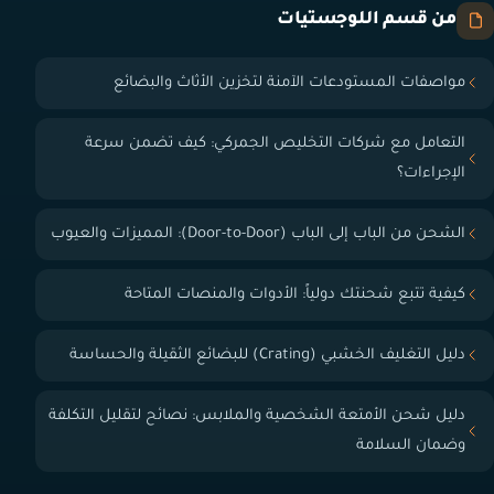
من قسم اللوجستيات
مواصفات المستودعات الآمنة لتخزين الأثاث والبضائع
التعامل مع شركات التخليص الجمركي: كيف تضمن سرعة
الإجراءات؟
الشحن من الباب إلى الباب (Door-to-Door): المميزات والعيوب
كيفية تتبع شحنتك دولياً: الأدوات والمنصات المتاحة
دليل التغليف الخشبي (Crating) للبضائع الثقيلة والحساسة
دليل شحن الأمتعة الشخصية والملابس: نصائح لتقليل التكلفة
وضمان السلامة