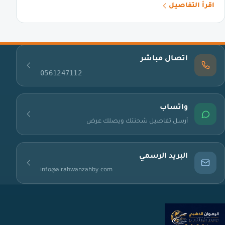
اقرأ التفاصيل
اتصال مباشر
0561247112
واتساب
أرسل تفاصيل شحنتك ويصلك عرض
البريد الرسمي
info@alrahwanzahby.com