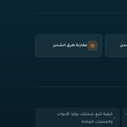
شحن
مقارنة طرق الشحن
 الباب (Door-to-Door):
كيفية تتبع شحنتك دولياً: الأدوات
والمنصات المتاحة