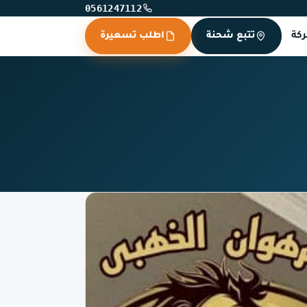
0561247112
كة
تتبع شحنة
اطلب تسعيرة