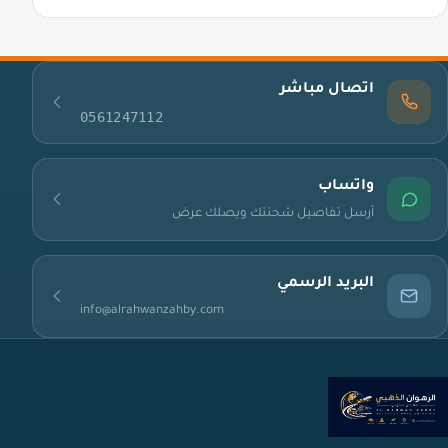
اتصال مباشر
0561247112
واتساب
أرسل تفاصيل شحنتك ويصلك عرض
البريد الرسمي
info@alrahwanzahby.com