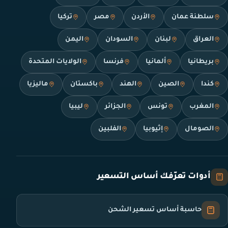
سلطنة عمان
الأردن
مصر
تركيا
العراق
لبنان
السودان
اليمن
بريطانيا
ألمانيا
فرنسا
الولايات المتحدة
كندا
الصين
الهند
باكستان
ماليزيا
المغرب
تونس
الجزائر
ليبيا
الصومال
إثيوبيا
الفلبين
أدوات تعرّفك أساس التسعير
حاسبة أساس تسعير الشحن