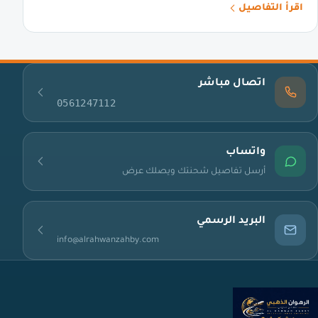
اقرأ التفاصيل
اتصال مباشر
0561247112
واتساب
أرسل تفاصيل شحنتك ويصلك عرض
البريد الرسمي
info@alrahwanzahby.com