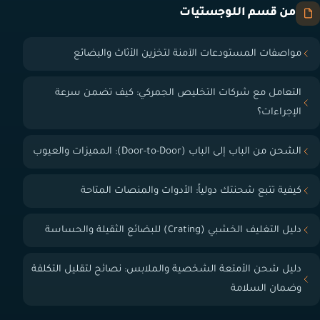
من قسم اللوجستيات
مواصفات المستودعات الآمنة لتخزين الأثاث والبضائع
التعامل مع شركات التخليص الجمركي: كيف تضمن سرعة
الإجراءات؟
الشحن من الباب إلى الباب (Door-to-Door): المميزات والعيوب
كيفية تتبع شحنتك دولياً: الأدوات والمنصات المتاحة
دليل التغليف الخشبي (Crating) للبضائع الثقيلة والحساسة
دليل شحن الأمتعة الشخصية والملابس: نصائح لتقليل التكلفة
وضمان السلامة