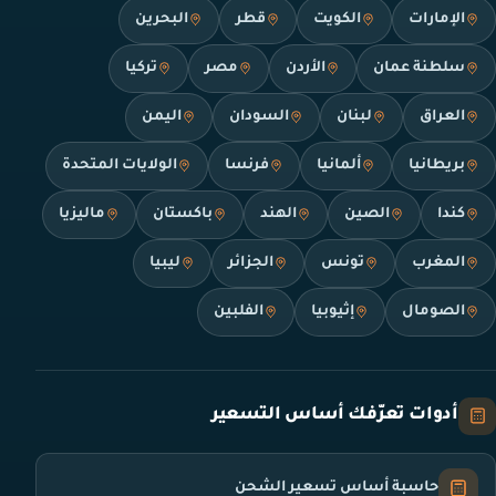
الإمارات
الكويت
قطر
البحرين
سلطنة عمان
الأردن
مصر
تركيا
العراق
لبنان
السودان
اليمن
بريطانيا
ألمانيا
فرنسا
الولايات المتحدة
كندا
الصين
الهند
باكستان
ماليزيا
المغرب
تونس
الجزائر
ليبيا
الصومال
إثيوبيا
الفلبين
أدوات تعرّفك أساس التسعير
حاسبة أساس تسعير الشحن