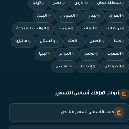
سلطنة عمان
الأردن
مصر
تركيا
العراق
لبنان
السودان
اليمن
بريطانيا
ألمانيا
فرنسا
الولايات المتحدة
كندا
الصين
الهند
باكستان
ماليزيا
المغرب
تونس
الجزائر
ليبيا
الصومال
إثيوبيا
الفلبين
أدوات تعرّفك أساس التسعير
حاسبة أساس تسعير الشحن