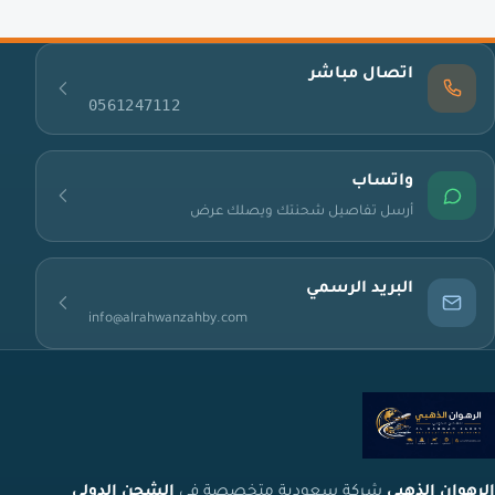
اتصال مباشر
0561247112
واتساب
أرسل تفاصيل شحنتك ويصلك عرض
البريد الرسمي
info@alrahwanzahby.com
الرهوان الذهبي
شركة سعودية متخصصة في
الشحن الدولي