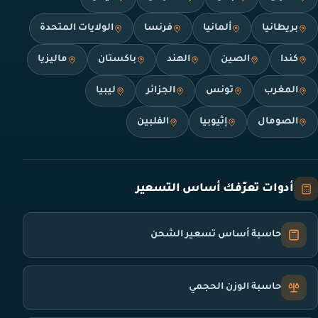
بريطانيا
ألمانيا
فرنسا
الولايات المتحدة
كندا
الصين
الهند
باكستان
ماليزيا
المغرب
تونس
الجزائر
ليبيا
الصومال
إثيوبيا
الفلبين
أدوات تعرّفك أساس التسعير
حاسبة أساس تسعير الشحن
حاسبة الوزن الحجمي