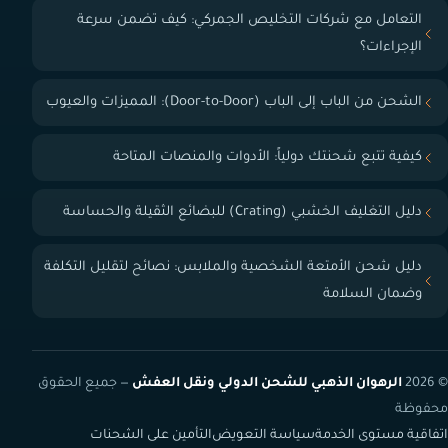
التعامل مع شركات التخليص الجمركي: كيف تضمن سرعة
الإجراءات؟
الشحن من الباب إلى الباب (Door-to-Door): المميزات والعيوب
كيفية تتبع شحنتك دولياً: الأدوات والمنصات المتاحة
دليل التغليف الخشبي (Crating) للبضائع الثقيلة والحساسة
دليل شحن الأمتعة الشخصية والملابس: نصائح لتقليل التكلفة
وضمان السلامة
© 2026
الرهوان الذهبي للشحن الدولي ونقل العفش
— جميع الحقوق
محفوظة
اتفاقية مستوى الخدمة
سياسة التعويض
التأمين على الشحنات