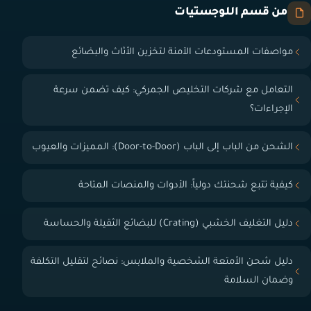
من قسم اللوجستيات
مواصفات المستودعات الآمنة لتخزين الأثاث والبضائع
التعامل مع شركات التخليص الجمركي: كيف تضمن سرعة
الإجراءات؟
الشحن من الباب إلى الباب (Door-to-Door): المميزات والعيوب
كيفية تتبع شحنتك دولياً: الأدوات والمنصات المتاحة
دليل التغليف الخشبي (Crating) للبضائع الثقيلة والحساسة
دليل شحن الأمتعة الشخصية والملابس: نصائح لتقليل التكلفة
وضمان السلامة