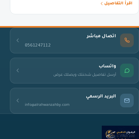
اقرأ التفاصيل
اتصال مباشر
0561247112
واتساب
أرسل تفاصيل شحنتك ويصلك عرض
البريد الرسمي
info@alrahwanzahby.com