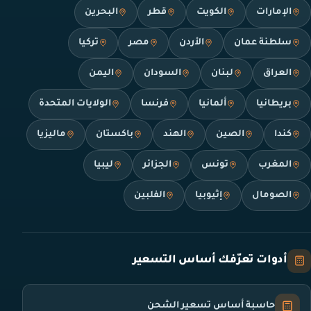
الإمارات
الكويت
قطر
البحرين
سلطنة عمان
الأردن
مصر
تركيا
العراق
لبنان
السودان
اليمن
بريطانيا
ألمانيا
فرنسا
الولايات المتحدة
كندا
الصين
الهند
باكستان
ماليزيا
المغرب
تونس
الجزائر
ليبيا
الصومال
إثيوبيا
الفلبين
أدوات تعرّفك أساس التسعير
حاسبة أساس تسعير الشحن