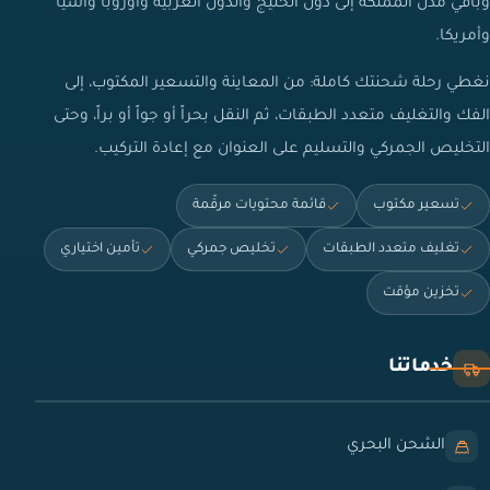
وباقي مدن المملكة إلى دول الخليج والدول العربية وأوروبا وآسيا
وأمريكا.
نغطي رحلة شحنتك كاملة: من المعاينة والتسعير المكتوب، إلى
الفك والتغليف متعدد الطبقات، ثم النقل بحراً أو جواً أو براً، وحتى
التخليص الجمركي والتسليم على العنوان مع إعادة التركيب.
تسعير مكتوب
قائمة محتويات مرقّمة
تغليف متعدد الطبقات
تخليص جمركي
تأمين اختياري
تخزين مؤقت
خدماتنا
الشحن البحري