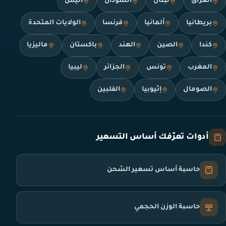
العراق
لبنان
السودان
اليمن
بريطانيا
ألمانيا
فرنسا
الولايات المتحدة
كندا
الصين
الهند
باكستان
ماليزيا
المغرب
تونس
الجزائر
ليبيا
الصومال
إثيوبيا
الفلبين
أدوات تعرّفك أساس التسعير
حاسبة أساس تسعير الشحن
حاسبة الوزن الحجمي