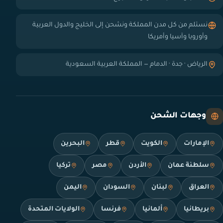
نستلم من كل مدن المملكة ونشحن إلى الخليج والدول العربية
وأوروبا وآسيا وأمريكا
الرياض · جدة · الدمام — المملكة العربية السعودية
وجهات الشحن
الإمارات
الكويت
قطر
البحرين
سلطنة عمان
الأردن
مصر
تركيا
العراق
لبنان
السودان
اليمن
بريطانيا
ألمانيا
فرنسا
الولايات المتحدة