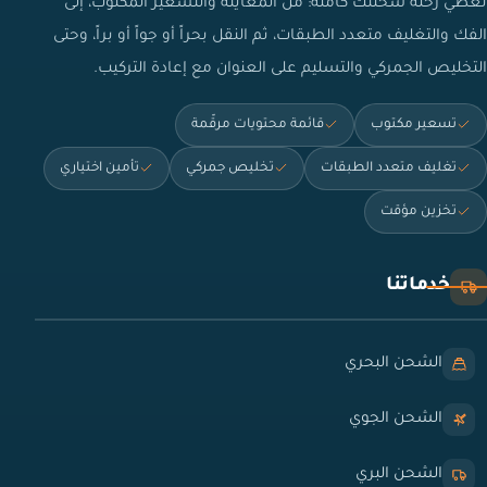
نغطي رحلة شحنتك كاملة: من المعاينة والتسعير المكتوب، إلى
الفك والتغليف متعدد الطبقات، ثم النقل بحراً أو جواً أو براً، وحتى
التخليص الجمركي والتسليم على العنوان مع إعادة التركيب.
تسعير مكتوب
قائمة محتويات مرقّمة
تغليف متعدد الطبقات
تخليص جمركي
تأمين اختياري
تخزين مؤقت
خدماتنا
الشحن البحري
الشحن الجوي
الشحن البري