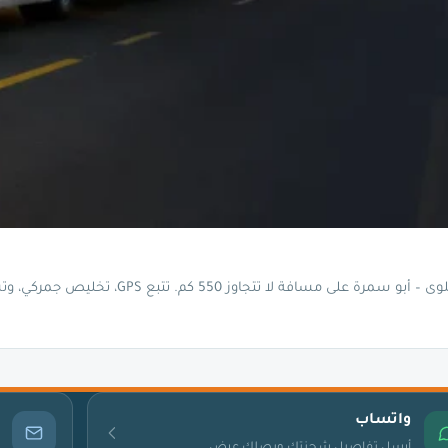
 550 كم. تتبع GPS، تخليص جمركي، وتسليم من الباب للب…
واتساب
أرسل تفاصيل شحنتك ويصلك عرض