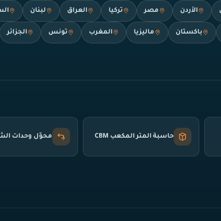
الأردن
مصر
تركيا
العراق
لبنان
الس
باكستان
ماليزيا
المغرب
تونس
الجزائر
حاسبة المتر المكعب CBM
محوّل وحدات ال