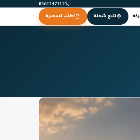
0561247112
كة
تتبع شحنة
اطلب تسعيرة