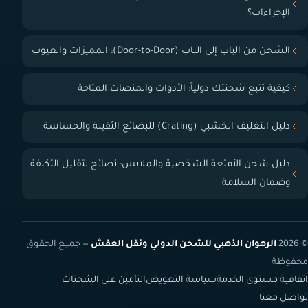
الإجراءات؟
الشحن من الباب إلى الباب (Door-to-Door): المميزات والعيوب
كيفية تتبع شحنتك دولياً: الأدوات والمنصات المتاحة
دليل التغليف الخشبي (Crating) للبضائع الثقيلة والحساسة
دليل شحن الأمتعة الشخصية والملابس: نصائح لتقليل التكلفة
وضمان السلامة
© 2026
الرهوان الذهبي للشحن الدولي ونقل العفش
— جميع الحقوق
محفوظة
اتفاقية مستوى الخدمة
سياسة التعويض
التأمين على الشحنات
تواصل معنا