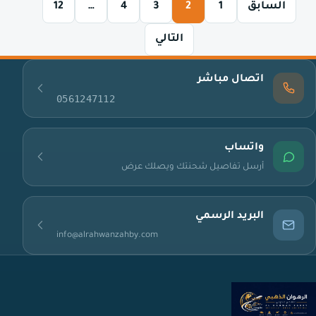
السابق
1
2
3
4
…
12
التالي
اتصال مباشر
0561247112
واتساب
أرسل تفاصيل شحنتك ويصلك عرض
البريد الرسمي
info@alrahwanzahby.com