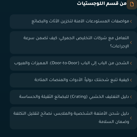
من قسم اللوجستيات
مواصفات المستودعات الآمنة لتخزين الأثاث والبضائع
التعامل مع شركات التخليص الجمركي: كيف تضمن سرعة
الإجراءات؟
الشحن من الباب إلى الباب (Door-to-Door): المميزات والعيوب
كيفية تتبع شحنتك دولياً: الأدوات والمنصات المتاحة
دليل التغليف الخشبي (Crating) للبضائع الثقيلة والحساسة
دليل شحن الأمتعة الشخصية والملابس: نصائح لتقليل التكلفة
وضمان السلامة