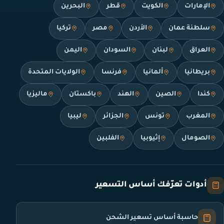
الإمارات
الكويت
قطر
البحرين
سلطنة عمان
الأردن
مصر
تركيا
العراق
لبنان
السودان
اليمن
بريطانيا
ألمانيا
فرنسا
الولايات المتحدة
كندا
الصين
الهند
باكستان
ماليزيا
المغرب
تونس
الجزائر
ليبيا
الصومال
إثيوبيا
الفلبين
أدوات تعرّفك أساس التسعير
حاسبة أساس تسعير الشحن