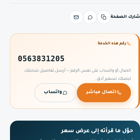
شارك الصفحة
رقم هذه الخدمة
0563831205
اتصال أو واتساب على نفس الرقم — أرسل تفاصيل شحنتك
ليصلك تسعير أدق.
اتصال مباشر
واتساب
حوّل ما قرأته إلى عرض سعر