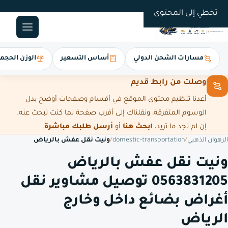
0563831205
تخطي إلى المحتوى
مسارات الشحن الدولي
أساس التسعير
الوزن الحجم
وصلت من رابط قديم
أعدنا تنظيم محتوى الموقع في أقسام وصفحات أوضح بدل
الوسوم المتفرقة، ونقلناك إلى أقرب صفحة لما كنت تبحث عنه.
إن لم تجد ما تريد،
ابحث هنا
أو
أرسل طلبك مباشرة
.
الرهوان الذهبي
/
domestic-transportation
/
ونيت نقل عفش بالرياض
ونيت نقل عفش بالرياض
0563831205 توصيل مشاوير نقل
أغراض بضائع داخل وخارج
الرياض