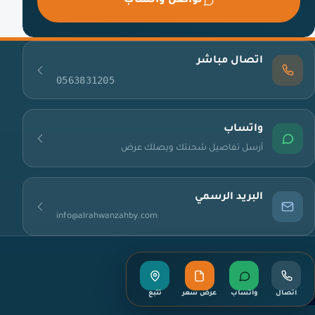
تواصل واتساب
اتصال مباشر
0563831205
واتساب
أرسل تفاصيل شحنتك ويصلك عرض
البريد الرسمي
info@alrahwanzahby.com
اتصال
واتساب
عرض سعر
تتبع