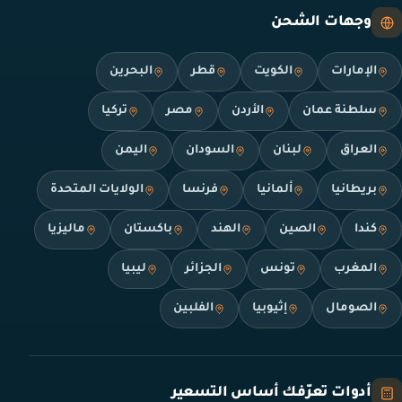
وجهات الشحن
الإمارات
الكويت
قطر
البحرين
سلطنة عمان
الأردن
مصر
تركيا
العراق
لبنان
السودان
اليمن
بريطانيا
ألمانيا
فرنسا
الولايات المتحدة
كندا
الصين
الهند
باكستان
ماليزيا
المغرب
تونس
الجزائر
ليبيا
الصومال
إثيوبيا
الفلبين
أدوات تعرّفك أساس التسعير