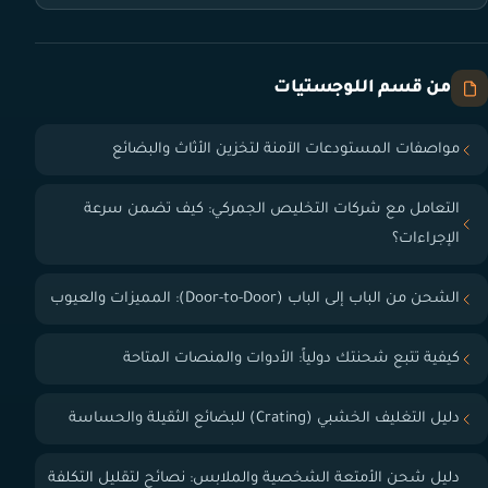
من قسم اللوجستيات
مواصفات المستودعات الآمنة لتخزين الأثاث والبضائع
التعامل مع شركات التخليص الجمركي: كيف تضمن سرعة
الإجراءات؟
الشحن من الباب إلى الباب (Door-to-Door): المميزات والعيوب
كيفية تتبع شحنتك دولياً: الأدوات والمنصات المتاحة
دليل التغليف الخشبي (Crating) للبضائع الثقيلة والحساسة
دليل شحن الأمتعة الشخصية والملابس: نصائح لتقليل التكلفة