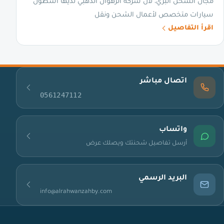
مجال الشحن البري، لأن شركة الرهوان الذهبي لديها أسطول
سيارات متخصص لأعمال الشحن ونقل
اقرأ التفاصيل
اتصال مباشر
0561247112
واتساب
أرسل تفاصيل شحنتك ويصلك عرض
البريد الرسمي
info@alrahwanzahby.com