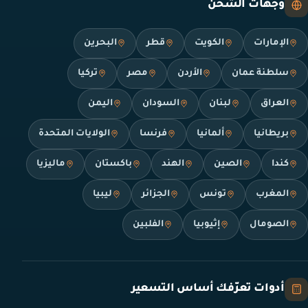
وجهات الشحن
الإمارات
الكويت
قطر
البحرين
سلطنة عمان
الأردن
مصر
تركيا
العراق
لبنان
السودان
اليمن
بريطانيا
ألمانيا
فرنسا
الولايات المتحدة
كندا
الصين
الهند
باكستان
ماليزيا
المغرب
تونس
الجزائر
ليبيا
الصومال
إثيوبيا
الفلبين
أدوات تعرّفك أساس التسعير