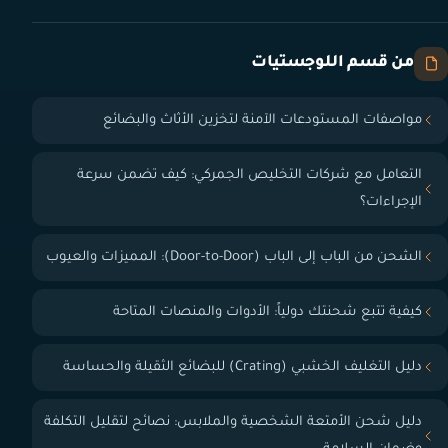
من قسم اللوجستيات
مواصفات المستودعات الآمنة لتخزين الأثاث والبضائع
التعامل مع شركات التخليص الجمركي: كيف تضمن سرعة
الإجراءات؟
الشحن من الباب إلى الباب (Door-to-Door): المميزات والعيوب
كيفية تتبع شحنتك دولياً: الأدوات والمنصات المتاحة
دليل التغليف الخشبي (Crating) للبضائع الثقيلة والحساسة
دليل شحن الأمتعة الشخصية والملابس: نصائح لتقليل التكلفة