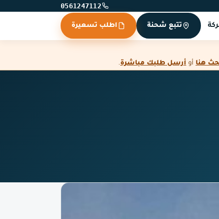
0561247112
كة
تتبع شحنة
اطلب تسعيرة
حث هنا
أو
أرسل طلبك مباشرة
.