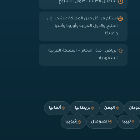
استقبال الطلبات طوال الأسبوع
نستلم من كل مدن المملكة ونشحن إلى
الخليج والدول العربية وأوروبا وآسيا
وأمريكا
الرياض · جدة · الدمام — المملكة العربية
السعودية
ودان
اليمن
بريطانيا
ألمانيا
ليبيا
الصومال
إثيوبيا