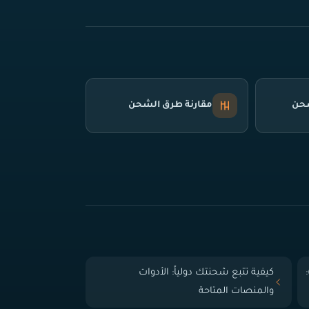
شحن
مقارنة طرق الشحن
 الباب (Door-to-Door):
كيفية تتبع شحنتك دولياً: الأدوات
والمنصات المتاحة