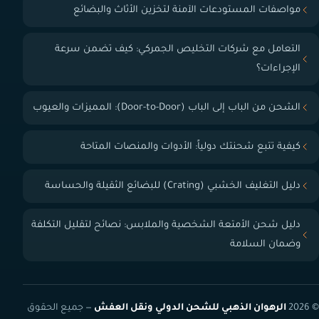
مواصفات المستودعات الآمنة لتخزين الأثاث والبضائع
التعامل مع شركات التخليص الجمركي: كيف تضمن سرعة
الإجراءات؟
الشحن من الباب إلى الباب (Door-to-Door): المميزات والعيوب
كيفية تتبع شحنتك دولياً: الأدوات والمنصات المتاحة
دليل التغليف الخشبي (Crating) للبضائع الثقيلة والحساسة
دليل شحن الأمتعة الشخصية والملابس: نصائح لتقليل التكلفة
وضمان السلامة
© 2026
الرهوان الذهبي للشحن الدولي ونقل العفش
— جميع الحقوق