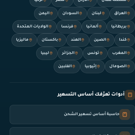
سلطنة عمان
الأردن
مصر
تركيا
العراق
لبنان
السودان
اليمن
بريطانيا
ألمانيا
فرنسا
الولايات المتحدة
كندا
الصين
الهند
باكستان
ماليزيا
المغرب
تونس
الجزائر
ليبيا
الصومال
إثيوبيا
الفلبين
أدوات تعرّفك أساس التسعير
حاسبة أساس تسعير الشحن