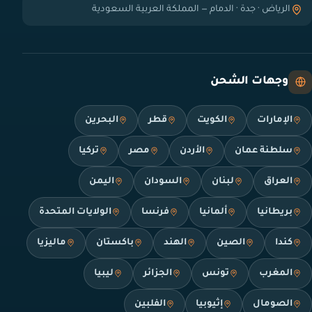
الرياض · جدة · الدمام — المملكة العربية السعودية
وجهات الشحن
الإمارات
الكويت
قطر
البحرين
سلطنة عمان
الأردن
مصر
تركيا
العراق
لبنان
السودان
اليمن
بريطانيا
ألمانيا
فرنسا
الولايات المتحدة
كندا
الصين
الهند
باكستان
ماليزيا
المغرب
تونس
الجزائر
ليبيا
الصومال
إثيوبيا
الفلبين