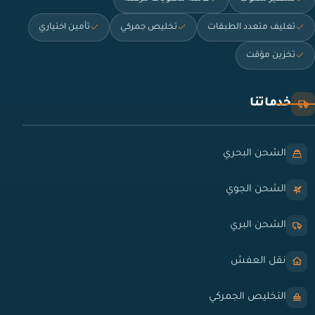
تغليف متعدد الطبقات
تخليص جمركي
تأمين اختياري
تخزين مؤقت
خدماتنا
الشحن البحري
الشحن الجوي
الشحن البري
نقل العفش
التخليص الجمركي