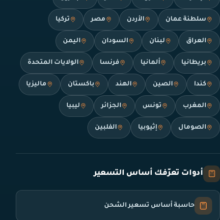
سلطنة عمان
الأردن
مصر
تركيا
العراق
لبنان
السودان
اليمن
بريطانيا
ألمانيا
فرنسا
الولايات المتحدة
كندا
الصين
الهند
باكستان
ماليزيا
المغرب
تونس
الجزائر
ليبيا
الصومال
إثيوبيا
الفلبين
أدوات تعرّفك أساس التسعير
حاسبة أساس تسعير الشحن