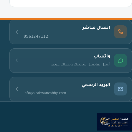
اتصال مباشر
0561247112
واتساب
أرسل تفاصيل شحنتك ويصلك عرض
البريد الرسمي
info@alrahwanzahby.com