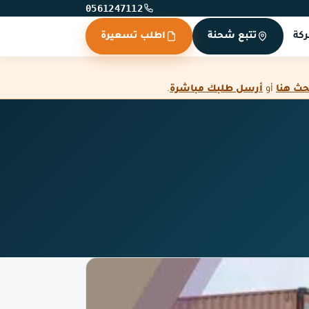
0561247112
كة
تتبع شحنة
اطلب تسعيرة
حث هنا
أو
أرسل طلبك مباشرة
.