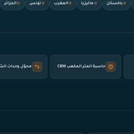
باكستان
ماليزيا
المغرب
تونس
الجزائر
حاسبة المتر المكعب CBM
محوّل وحدات ال