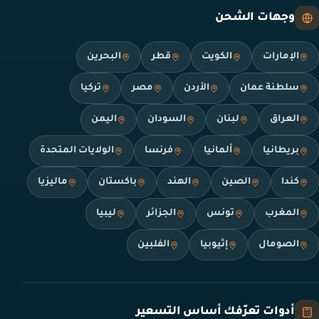
وجهات الشحن
الإمارات
الكويت
قطر
البحرين
سلطنة عمان
الأردن
مصر
تركيا
العراق
لبنان
السودان
اليمن
بريطانيا
ألمانيا
فرنسا
الولايات المتحدة
كندا
الصين
الهند
باكستان
ماليزيا
المغرب
تونس
الجزائر
ليبيا
الصومال
إثيوبيا
الفلبين
أدوات تعرّفك أساس التسعير