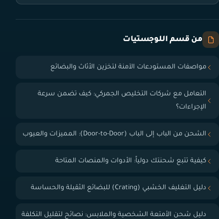
من قسم اللوجستيات
مواصفات المستودعات الآمنة لتخزين الأثاث والبضائع
التعامل مع شركات التخليص الجمركي: كيف تضمن سرعة
الإجراءات؟
الشحن من الباب إلى الباب (Door-to-Door): المميزات والعيوب
كيفية تتبع شحنتك دولياً: الأدوات والمنصات المتاحة
دليل التغليف الخشبي (Crating) للبضائع الثقيلة والحساسة
دليل شحن الأمتعة الشخصية والملابس: نصائح لتقليل التكلفة