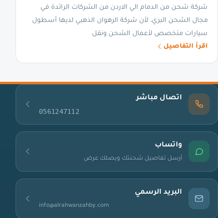
شركة شحن من الدمام الي الاردن من الشركات الرائدة في
مجال الشحن البري، لأن شركة الرهوان الذهبي لديها أسطول
سيارات متخصص لأعمال الشحن ونقل
اقرأ التفاصيل
اتصال مباشر
0561247112
واتساب
أرسل تفاصيل شحنتك ويصلك عرض
البريد الرسمي
info@alrahwanzahby.com