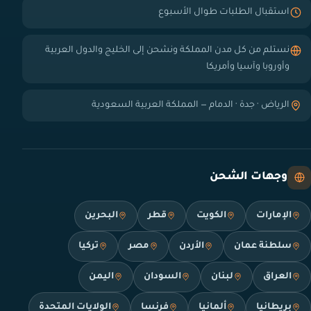
استقبال الطلبات طوال الأسبوع
نستلم من كل مدن المملكة ونشحن إلى الخليج والدول العربية
وأوروبا وآسيا وأمريكا
الرياض · جدة · الدمام — المملكة العربية السعودية
وجهات الشحن
الإمارات
الكويت
قطر
البحرين
سلطنة عمان
الأردن
مصر
تركيا
العراق
لبنان
السودان
اليمن
بريطانيا
ألمانيا
فرنسا
الولايات المتحدة