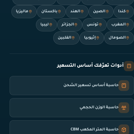
كندا
الصين
الهند
باكستان
ماليزيا
المغرب
تونس
الجزائر
ليبيا
الصومال
إثيوبيا
الفلبين
أدوات تعرّفك أساس التسعير
حاسبة أساس تسعير الشحن
حاسبة الوزن الحجمي
حاسبة المتر المكعب CBM