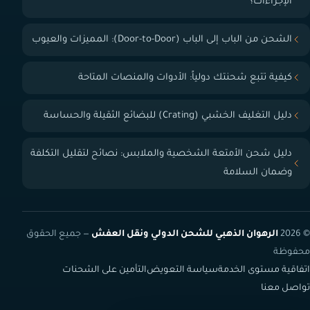
الإجراءات؟
الشحن من الباب إلى الباب (Door-to-Door): المميزات والعيوب
كيفية تتبع شحنتك دولياً: الأدوات والمنصات المتاحة
دليل التغليف الخشبي (Crating) للبضائع الثقيلة والحساسة
دليل شحن الأمتعة الشخصية والملابس: نصائح لتقليل التكلفة
وضمان السلامة
© 2026
الرهوان الذهبي للشحن الدولي ونقل العفش
— جميع الحقوق
محفوظة
اتفاقية مستوى الخدمة
سياسة التعويض
التأمين على الشحنات
تواصل معنا